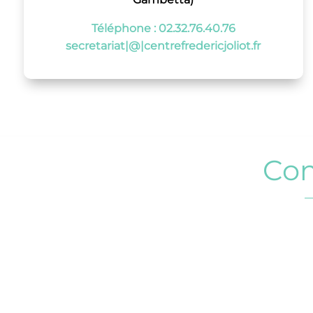
Téléphone : 02.32.76.40.76
secretariat|@|centrefredericjoliot.fr
Co