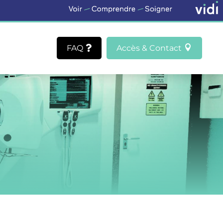
FAQ
Accès & Contact

