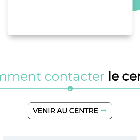
mment contacter
le ce

VENIR AU CENTRE