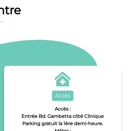
ntre

Accès
Accès :
Entrée Bd. Gambetta côté Clinique
Parking gratuit la 1ère demi-heure.
Métro :