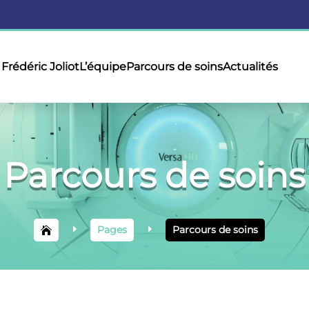
Frédéric Joliot
L’équipe
Parcours de soins
Actualités
Parcours de soins
Pages
Parcours de soins
E
E
